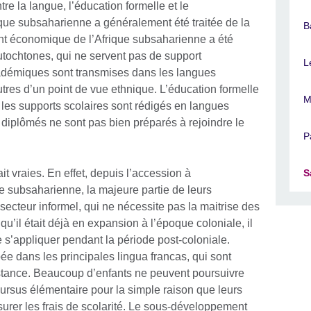
re la langue, l’éducation formelle et le
e subsaharienne a généralement été traitée de la
B
t économique de l’Afrique subsaharienne a été
utochtones, qui ne servent pas de support
L
adémiques sont transmises dans les langues
utres d’un point de vue ethnique. L’éducation formelle
M
 les supports scolaires sont rédigés en langues
 diplômés ne sont pas bien préparés à rejoindre le
P
it vraies. En effet, depuis l’accession à
S
e subsaharienne, la majeure partie de leurs
ecteur informel, qui ne nécessite pas la maitrise des
u’il était déjà en expansion à l’époque coloniale, il
 s’appliquer pendant la période post-coloniale.
ée dans les principales lingua francas, qui sont
istance. Beaucoup d’enfants ne peuvent poursuivre
cursus élémentaire pour la simple raison que leurs
urer les frais de scolarité. Le sous-développement