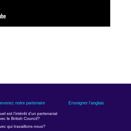
evenez notre partenaire
Enseigner l'anglais
uel est l’intérêt d’un partenariat
vec le British Council?
vec qui travaillons-nous?