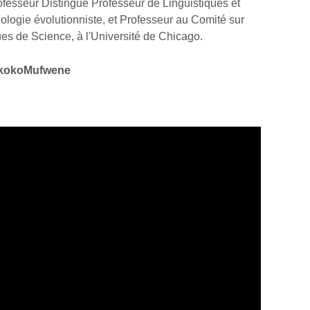
fesseur Distingué Professeur de Linguistiques et
ologie évolutionniste, et Professeur au Comité sur
ues de Science, à l'Université de Chicago.
likokoMufwene