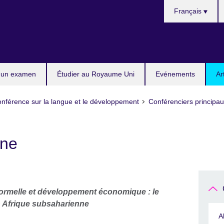
Choisissez
Français
votre
langue
 un examen
Étudier au Royaume Uni
Evénements
Ar
nférence sur la langue et le développement
Conférenciers principau
ene
 formelle et développement économique : le
n Afrique subsaharienne
A