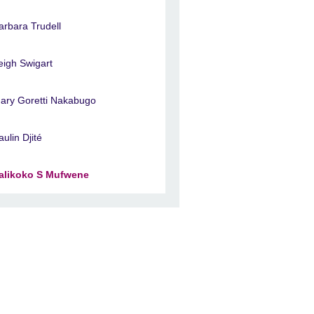
arbara Trudell
eigh Swigart
ary Goretti Nakabugo
aulin Djité
alikoko S Mufwene