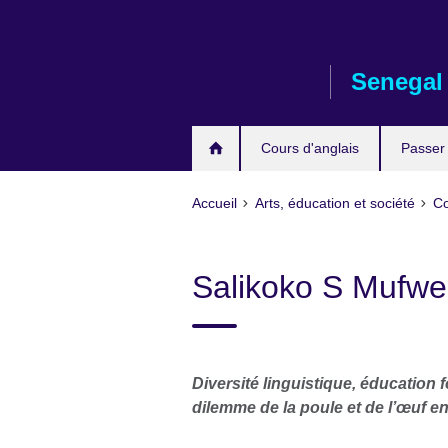
Skip
to
main
Senegal
content
Cours d'anglais
Passer
Accueil
Arts, éducation et société
Co
Salikoko S Mufw
Diversité linguistique, éducation
dilemme de la poule et de l’œuf e