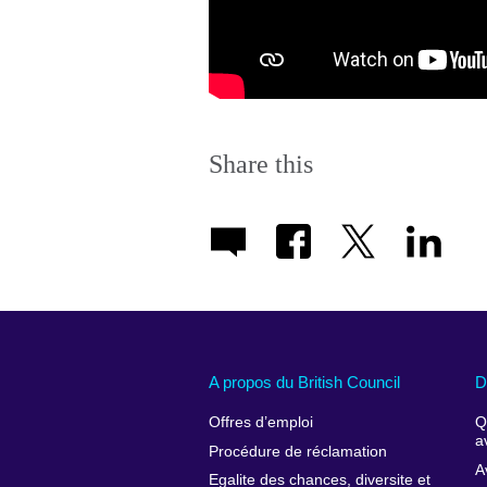
Share this
A propos du British Council
D
Offres d’emploi
Q
a
Procédure de réclamation
A
Egalite des chances, diversite et