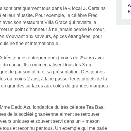
W
s sont pratiquement tous dans le « local ». Certains
P
é et leur réussite. Pour exemple, le célèbre Fred
avec son restaurant Villa Grace qui revisite la
 met un point d’honneur à ne jamais perdre le cœur,
 en s’ouvrant aux saveurs, épices étrangères, pour
isine fine et internationale.
r 3 très jeunes entrepreneurs (moins de 25ans) avec
le du cacao. Ils commercialisent tous les 3 du
que de par son offre et sa présentation. Des jeunes
us ou moins 2 ans, à faire passer leurs projets de la
n en grandes surfaces aux côtés de grandes marques
Mme Dedo Azu fondatrice du très célèbre Tea Baa.
ches de la société ghanéenne aiment se retrouver
saveurs uniques et souvent servi dans un « mason
e tous et reconnu par tous. Un exemple qui me parle