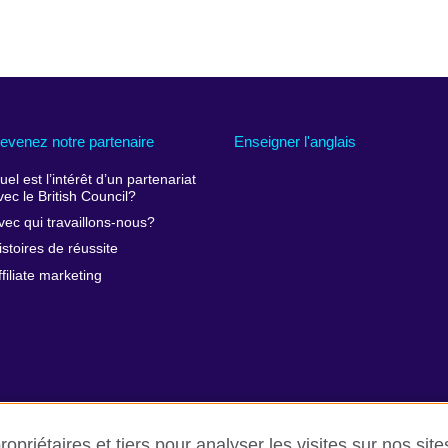
evenez notre partenaire
Enseigner l'anglais
uel est l’intérêt d’un partenariat
vec le British Council?
vec qui travaillons-nous?
istoires de réussite
ffiliate marketing
opriétaires et tiers pour analyser les visites sur nos sit