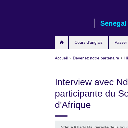
Skip
to
main
Senegal
content
Cours d'anglais
Passer
Accueil
Devenez notre partenaire
Hi
Interview avec N
participante du 
d'Afrique
Ndeye Khady Ba, gérante de la boula