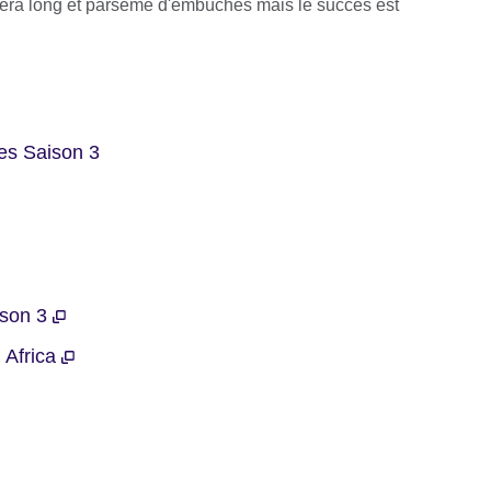
sera long et parsemé d'embûches mais le succès est
es Saison 3
ison 3
n Africa