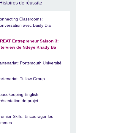
Histoires de réussite
onnecting Classrooms:
onversation avec Baidy Dia
REAT Entrepreneur Saison 3:
nterview de Ndeye Khady Ba
artenariat: Portsmouth Université
artenariat: Tullow Group
eacekeeping English:
résentation de projet
remier Skills: Encourager les
emmes