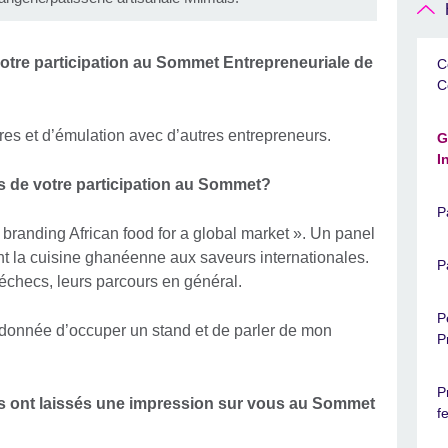
tre participation au Sommet Entrepreneuriale de
C
C
es et d’émulation avec d’autres entrepreneurs.
G
I
nts de votre participation au Sommet?
P
« branding African food for a global market ». Un panel
tent la cuisine ghanéenne aux saveurs internationales.
P
s échecs, leurs parcours en général.
P
é donnée d’occuper un stand et de parler de mon
P
P
dus ont laissés une impression sur vous au Sommet
f