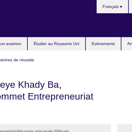
Choisissez
Français
votre
langue
 un examen
Étudier au Royaume Uni
Evénements
Ar
stoires de réussite
deye Khady Ba,
Sommet Entrepreneuriat
ngerie/pâtisserie artisanale Milmais.