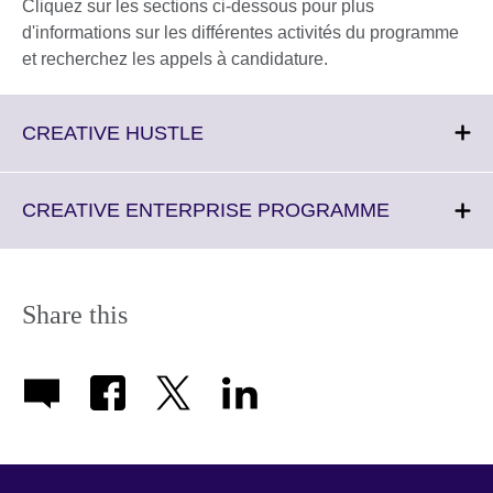
Cliquez sur les sections ci-dessous pour plus
d'informations sur les différentes activités du programme
et recherchez les appels à candidature.
Click
CREATIVE HUSTLE
to
expand.
More
Click
CREATIVE ENTERPRISE PROGRAMME
information
to
available.
expand.
More
information
Share this
available.