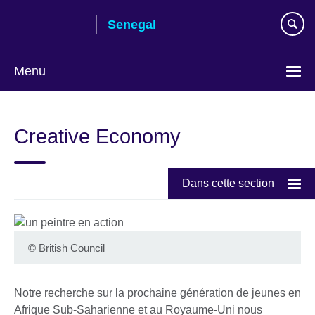
Skip
Senegal
to
main
content
Menu
Choisissez
votre
Creative Economy
langue
Dans cette section
©
British Council
Notre recherche sur la prochaine génération de jeunes en
Afrique Sub-Saharienne et au Royaume-Uni nous