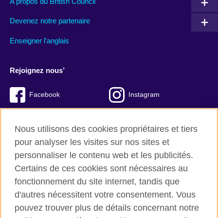
A propos du British Council
Devenez notre partenaire
Enseigner l'anglais
Rejoignez nous’
Facebook
Instagram
Twitter
LinkedIn
Nous utilisons des cookies propriétaires et tiers
YouTube
TikTok
pour analyser les visites sur nos sites et
personnaliser le contenu web et les publicités.
Certains de ces cookies sont nécessaires au
fonctionnement du site internet, tandis que
British Council Global
d'autres nécessitent votre consentement. Vous
Conditions d’utilisation et protection des données
pouvez trouver plus de détails concernant notre
Cookies