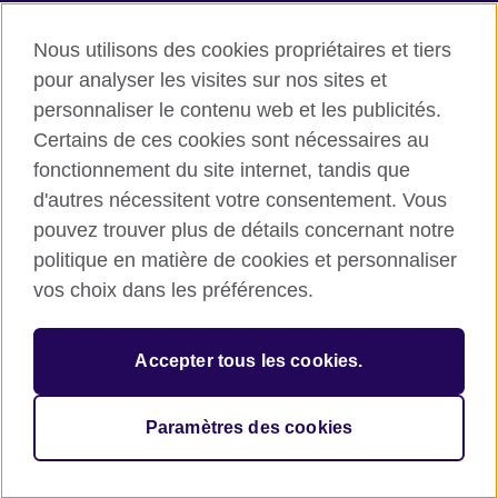
Twitter
LinkedIn
Nous utilisons des cookies propriétaires et tiers
YouTube
TikTok
pour analyser les visites sur nos sites et
personnaliser le contenu web et les publicités.
Certains de ces cookies sont nécessaires au
fonctionnement du site internet, tandis que
British Council Global
d'autres nécessitent votre consentement. Vous
Conditions d’utilisation et protection des données
pouvez trouver plus de détails concernant notre
Cookies
politique en matière de cookies et personnaliser
Sitemap
vos choix dans les préférences.
© 2026 British Council
Accepter tous les cookies.
L’agence britannique internationale dédiée aux domaines de
l’éducation et des relations culturelles. Une association caritative
enregistrée : 209131 (Angleterre et Pays de Galles) SC037733
Paramètres des cookies
(Ecosse).