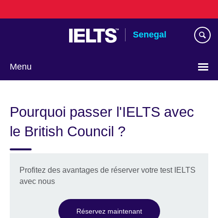
Skip
to
main
Senegal
content
Menu
Choisissez
votre
Pourquoi passer l'IELTS avec
langue
le British Council ?
Profitez des avantages de réserver votre test IELTS
avec nous
Réservez maintenant